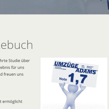
tebuch
hrte Studie über
gebnis für uns
nd freuen uns
st ermöglicht