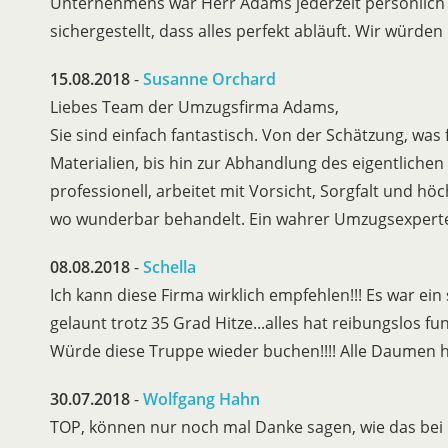
Unternehmens war Herr Adams jederzeit persönlich
sichergestellt, dass alles perfekt abläuft. Wir wür
15.08.2018
-
Susanne Orchard
Liebes Team der Umzugsfirma Adams,
Sie sind einfach fantastisch. Von der Schätzung, was
Materialien, bis hin zur Abhandlung des eigentlichen
professionell, arbeitet mit Vorsicht, Sorgfalt und hö
wo wunderbar behandelt. Ein wahrer Umzugsexperte. 
08.08.2018
-
Schella
Ich kann diese Firma wirklich empfehlen!!! Es war ein
gelaunt trotz 35 Grad Hitze...alles hat reibungslos fu
Würde diese Truppe wieder buchen!!!! Alle Daume
30.07.2018
-
Wolfgang Hahn
TOP, können nur noch mal Danke sagen, wie das bei d